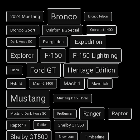
Bronco
2024 Mustang
Bronco Filson
Bronco Sport
California Special
Cobra Jet 1400
Expedition
Everglades
Dark Horse SC
F-150
F-150 Lightning
Explorer
Ford GT
Heritage Edition
Filson
Mach 1
Hybrid
Maverick
Mach-E 1400
Mustang
Mustang Dark Horse
Ranger
Raptor
Mustang Dark Horse SC
ProRunner
Raptor R
Shelby GT350
Rattler
Shelby GT500
Timberline
Showroom