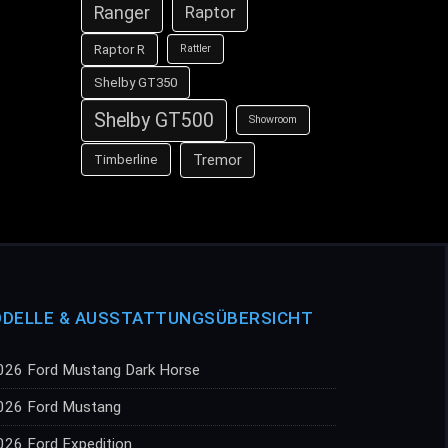
Ranger
Raptor
Raptor R
Rattler
Shelby GT350
Shelby GT500
Showroom
Tremor
Timberline
DELLE & AUSSTATTUNGSÜBERSICHT
026 Ford Mustang Dark Horse
026 Ford Mustang
026 Ford Expedition