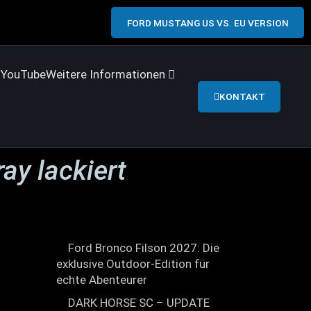
FORD MUSTANG US VS. EU VERSION
s
YouTube
Weitere Informationen
KONTAKT
ay lackiert
Ford Bronco Filson 2027: Die
exklusive Outdoor-Edition für
echte Abenteurer
DARK HORSE SC – UPDATE