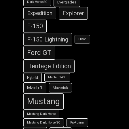
Everglades
Dark Horse SC
Explorer
Expedition
F-150
F-150 Lightning
Filson
Ford GT
Heritage Edition
Hybrid
Mach-E 1400
Mach 1
Maverick
Mustang
Mustang Dark Horse
Mustang Dark Horse SC
ProRunner