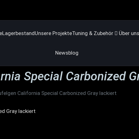
e
Lagerbestand
Unsere Projekte
Tuning & Zubehör
Über un
Newsblog
ornia Special Carbonized Gr
ufelgen California Special Carbonized Gray lackiert