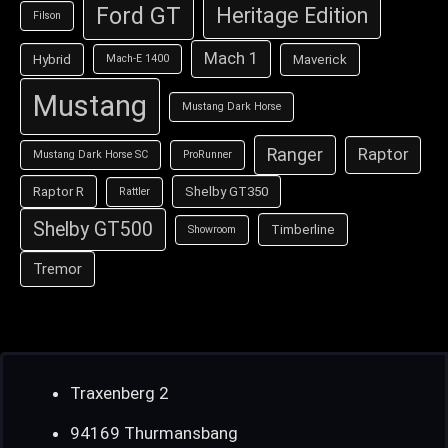
Ford GT
Heritage Edition
Filson
Mach 1
Hybrid
Maverick
Mach-E 1400
Mustang
Mustang Dark Horse
Ranger
Raptor
Mustang Dark Horse SC
ProRunner
Raptor R
Shelby GT350
Rattler
Shelby GT500
Timberline
Showroom
Tremor
Traxenberg 2
94169 Thurmansbang