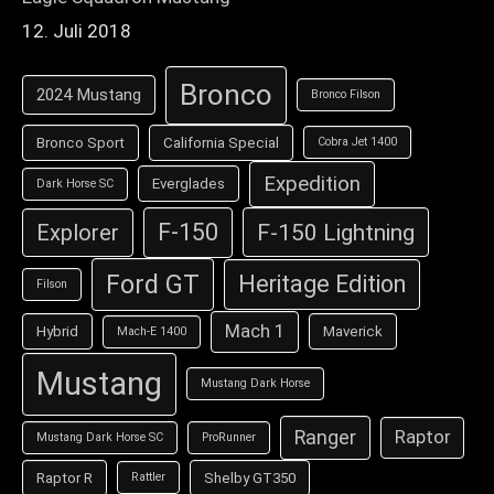
12. Juli 2018
Bronco
2024 Mustang
Bronco Filson
Bronco Sport
California Special
Cobra Jet 1400
Expedition
Everglades
Dark Horse SC
F-150
F-150 Lightning
Explorer
Ford GT
Heritage Edition
Filson
Mach 1
Hybrid
Maverick
Mach-E 1400
Mustang
Mustang Dark Horse
Ranger
Raptor
Mustang Dark Horse SC
ProRunner
Raptor R
Shelby GT350
Rattler