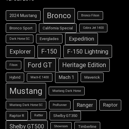
Bronco
2024 Mustang
Bronco Filson
Bronco Sport
California Special
Cobra Jet 1400
Expedition
Everglades
Dark Horse SC
F-150
F-150 Lightning
Explorer
Ford GT
Heritage Edition
Filson
Mach 1
Hybrid
Maverick
Mach-E 1400
Mustang
Mustang Dark Horse
Ranger
Raptor
Mustang Dark Horse SC
ProRunner
Raptor R
Shelby GT350
Rattler
Shelby GT500
Timberline
Showroom