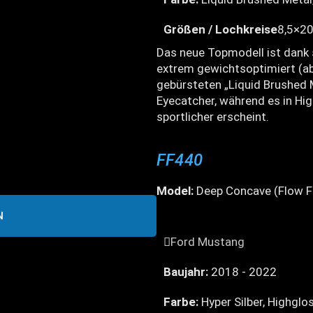
Größen / Lochkreise
8,5×20
Das neue Topmodell ist dank
extrem gewichtsoptimiert (ab 
gebürsteten „Liquid Brushed 
Eyecatcher, während es in Hi
sportlicher erscheint.
FF440
Model:
Deep Concave (Flow F
N
Ford Mustang
Baujahr:
2018 - 2022
Farbe:
Hyper Silber, Highglo