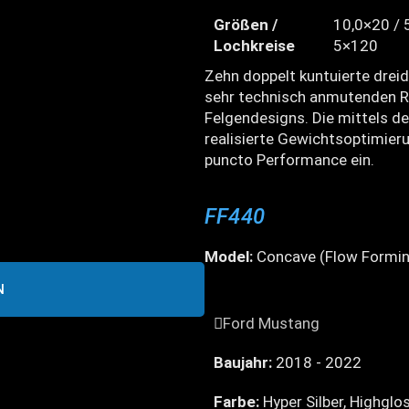
Größen /
10,0×20 / 
Lochkreise
5×120
Zehn doppelt kuntuierte drei
sehr technisch anmutenden Re
Felgendesigns. Die mittels d
realisierte Gewichtsoptimieru
puncto Performance ein.
FF440
Model:
Concave (Flow Formin
N
Ford Mustang
Baujahr:
2018 - 2022
Farbe:
Hyper Silber, Highglo