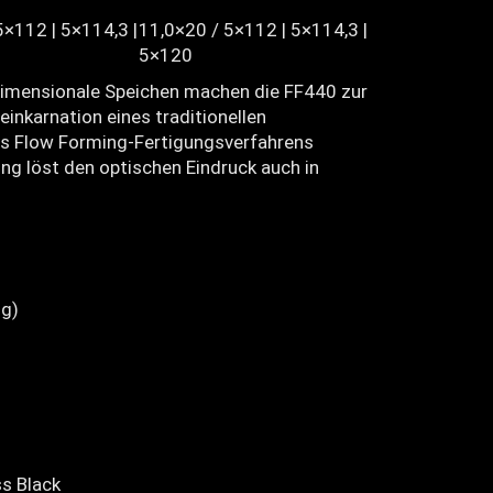
5×112 | 5×114,3 |
11,0×20 / 5×112 | 5×114,3 |
5×120
dimensionale Speichen machen die FF440 zur
inkarnation eines traditionellen
es Flow Forming-Fertigungsverfahrens
ng löst den optischen Eindruck auch in
g)
ss Black