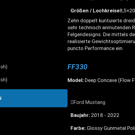
Größen / Lochkreise
8,5×20
Zehn doppelt kuntuierte drei
sehr technisch anmutenden Re
Felgendesigns. Die mittels d
realisierte Gewichtsoptimieru
puncto Performance ein.
FF330
Model:
Deep Concave (Flow F
N
Ford Mustang
Baujahr:
2018 - 2022
Farbe:
Glossy Gunmetal Pol