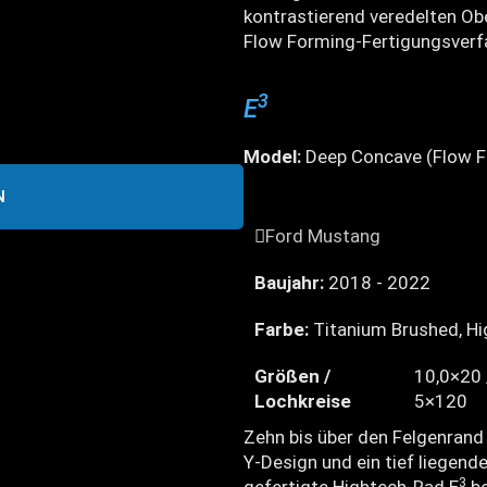
kontrastierend veredelten Obe
Flow Forming-Fertigungsverf
3
E
Model:
Deep Concave (Flow F
N
Ford Mustang
Baujahr:
2018 - 2022
Farbe:
Titanium Brushed, Hi
Größen /
10,0×20 
Lochkreise
5×120
Zehn bis über den Felgenrand
Y-Design und ein tief liegen
3