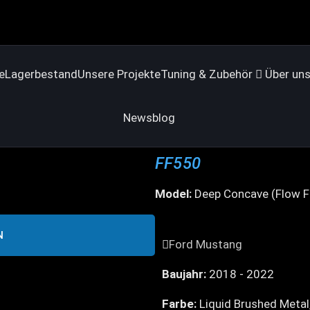
e
Lagerbestand
Unsere Projekte
Tuning & Zubehör
Über un
Newsblog
FF550
Model:
Deep Concave (Flow F
N
Ford Mustang
Baujahr:
2018 - 2022
Farbe:
Liquid Brushed Metal