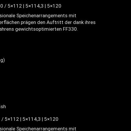
0 / 5×112 | 5×114,3 | 5×120
nsionale Speichenarrangements mit
rflächen prägen den Auftritt der dank ihres
ahrens gewichtsoptimierten FF330.
g)
ish
 / 5×112 | 5×114,3 | 5×120
nsionale Speichenarrangements mit