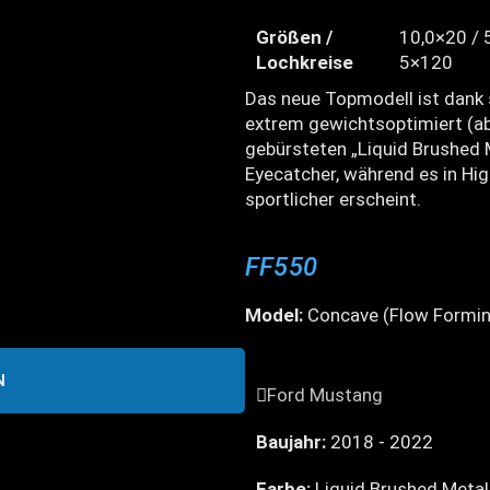
Größen /
10,0×20 / 
Lochkreise
5×120
Das neue Topmodell ist dank
extrem gewichtsoptimiert (ab 
gebürsteten „Liquid Brushed 
Eyecatcher, während es in Hi
sportlicher erscheint.
FF550
Model:
Concave (Flow Formin
N
Ford Mustang
Baujahr:
2018 - 2022
Farbe:
Liquid Brushed Metal