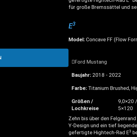
gefertigte Hightech-Rad E
be
für große Bremssättel und se
3
E
Model:
Concave FF (Flow For
N
Ford Mustang
Baujahr:
2018 - 2022
Farbe:
Titanium Brushed, Hi
Größen /
9,0×20 /
Lochkreise
5×120
Zehn bis über den Felgenrand
Y-Design und ein tief liegen
3
gefertigte Hightech-Rad E
be