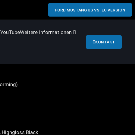
FORD MUSTANG US VS. EU VERSION
s
YouTube
Weitere Informationen
KONTAKT
orming)
, Highgloss Black