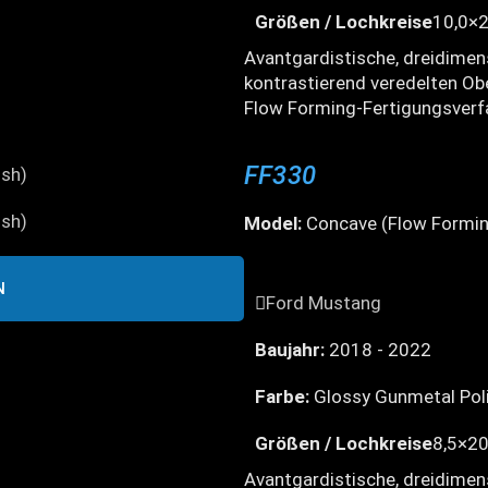
Größen / Lochkreise
10,0×2
Avantgardistische, dreidime
kontrastierend veredelten Obe
Flow Forming-Fertigungsverf
FF330
Model:
Concave (Flow Formin
N
Ford Mustang
Baujahr:
2018 - 2022
Farbe:
Glossy Gunmetal Pol
Größen / Lochkreise
8,5×20
Avantgardistische, dreidime