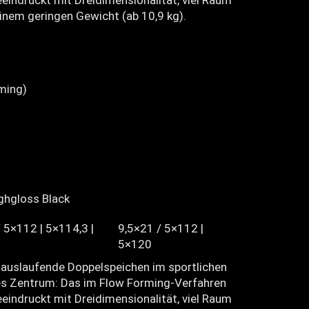
eindruckt mit Dreidimensionalität, viel Raum
inem geringen Gewicht (ab 10,9 kg).
ming)
ghgloss Black
 5×112 | 5×114,3 |
9,5×21 / 5×112 |
5×120
 auslaufende Doppelspeichen im sportlichen
des Zentrum: Das im Flow Forming-Verfahren
eindruckt mit Dreidimensionalität, viel Raum