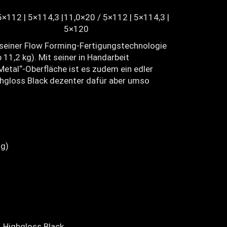
5×112 | 5×114,3 |
11,0×20 / 5×112 | 5×114,3 |
5×120
 seiner Flow Forming-Fertigungstechnologie
11,2 kg). Mit seiner in Handarbeit
Metal“-Oberfläche ist es zudem ein edler
ghgloss Black dezenter dafür aber umso
g)
, Highgloss Black