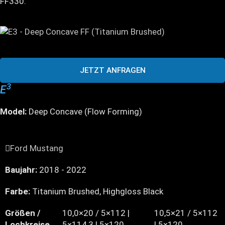
FF330.
JETZT ANFRAGEN
3
E
Model:
Deep Concave (Flow Forming)
Ford Mustang
Baujahr:
2018 - 2022
Farbe:
Titanium Brushed, Highgloss Black
Größen /
10,0×20 / 5×112 |
10,5×21 / 5×112
Lochkreise
5×114,3 | 5×120
| 5×120