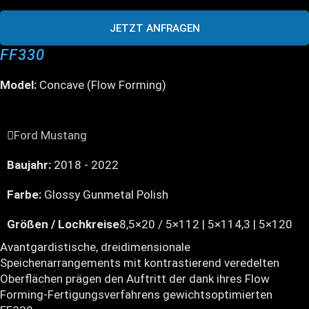
JETZT ANFRAGEN
FF330
Model:
Concave (Flow Forming)
Ford Mustang
Baujahr:
2018 - 2022
Farbe:
Glossy Gunmetal Polish
Größen / Lochkreise
8,5×20 / 5×112 | 5×114,3 | 5×120
Avantgardistische, dreidimensionale
Speichenarrangements mit kontrastierend veredelten
Oberflächen prägen den Auftritt der dank ihres Flow
Forming-Fertigungsverfahrens gewichtsoptimierten