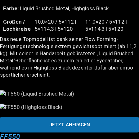
Farbe:
Liquid Brushed Metal, Highgloss Black
Größen /
10,0×20 / 5×112 |
11,0×20 / 5×112 |
Lochkreise
5×114,3 | 5×120
5×114,3 | 5×120
Das neue Topmodell ist dank seiner Flow Forming-
Fertigungstechnologie extrem gewichtsoptimiert (ab 11,2
kg). Mit seiner in Handarbeit gebürsteten „Liquid Brushed
Metal“-Oberfläche ist es zudem ein edler Eyecatcher,
während es in Highgloss Black dezenter dafür aber umso
sportlicher erscheint.
JETZT ANFRAGEN
FF550