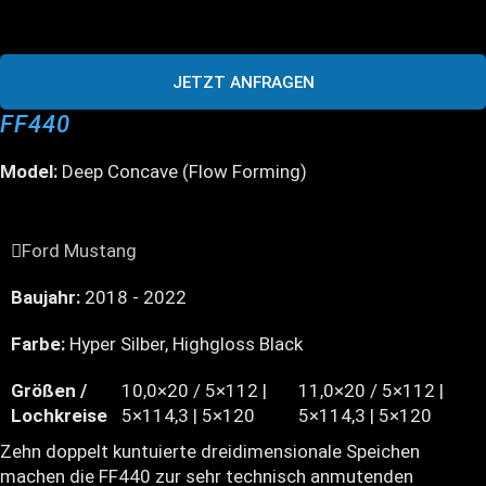
JETZT ANFRAGEN
FF440
Model:
Deep Concave (Flow Forming)
Ford Mustang
Baujahr:
2018 - 2022
Farbe:
Hyper Silber, Highgloss Black
Größen /
10,0×20 / 5×112 |
11,0×20 / 5×112 |
Lochkreise
5×114,3 | 5×120
5×114,3 | 5×120
Zehn doppelt kuntuierte dreidimensionale Speichen
machen die FF440 zur sehr technisch anmutenden