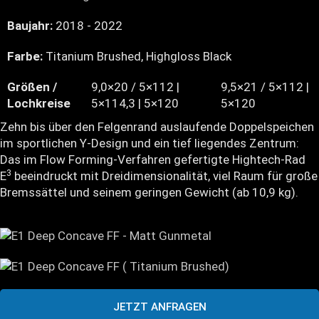
Baujahr:
2018 - 2022
Farbe:
Titanium Brushed, Highgloss Black
Größen /
9,0×20 / 5×112 |
9,5×21 / 5×112 |
Lochkreise
5×114,3 | 5×120
5×120
Zehn bis über den Felgenrand auslaufende Doppelspeichen
im sportlichen Y-Design und ein tief liegendes Zentrum:
Das im Flow Forming-Verfahren gefertigte Hightech-Rad
3
E
beeindruckt mit Dreidimensionalität, viel Raum für große
Bremssättel und seinem geringen Gewicht (ab 10,9 kg).
JETZT ANFRAGEN