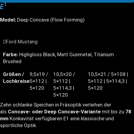
1
E
Model:
Deep Concave (Flow Forming)
Ford Mustang
Farbe:
Highgloss Black, Matt Gunmetal, Titanium
Brushed
Größen /
9,5x19 /
10,5×20 /
10,5×21 / 5×108 |
Lochkreise
5×112 |
5×112 |
5×112 | 5×114,3 |
5×120
5×114,3 |
5×120
5×120
Zehn schlanke Speichen in Fräsoptik verleihen der
als
Concave- oder Deep Concave-Variante
mit bis zu
78
mm
Konkavität verfügbaren E1 eine klassische und
sportliche Optik.