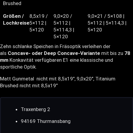
Brushed
Größen /
8,5x19 /
9,0×20 /
9,0×21 / 5×108 |
Lochkreise
5×112 |
5×112 |
5×112 | 5×114,3 |
5×120
5×114,3 |
5×120
5×120
Zehn schlanke Speichen in Fräsoptik verleihen der
als
Concave- oder Deep Concave-Variante
mit bis zu
78
mm
Konkavität verfügbaren E1 eine klassische und
sportliche Optik.
Matt Gunmetal nicht mit 8,5x19", 9,0x20", Titanium
Brushed nicht mit 8,5x19"
Traxenberg 2
94169 Thurmansbang