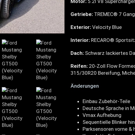
Motor:
5.2l V8 Supercharge
Getriebe:
TREMEC® 7 Gang 
Exterior:
Velocity Blue
Interior:
RECARO® Sportsitz
Dach:
Schwarz lackiertes D
Reifen:
20-Zoll Flow Forme
315/30R20 Bereifung, Michel
Änderungen
Einbau Zubehör-Teile
Deutsche Sprache in M
Vmax Aufhebung
Sequentielle Blinker hi
Parksensoren vorne & 