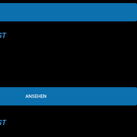
ST
ANSEHEN
ST