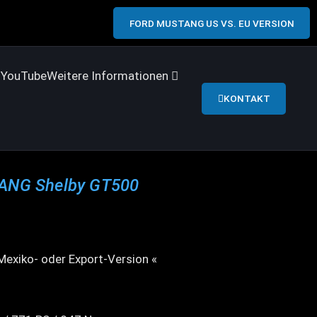
FORD MUSTANG US VS. EU VERSION
s
YouTube
Weitere Informationen
KONTAKT
ANG Shelby GT500
 Mexiko- oder Export-Version «