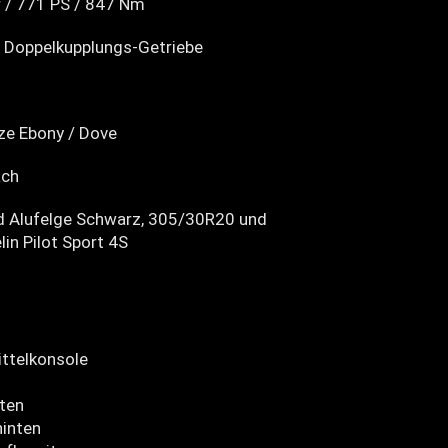
r / 771 PS / 847 Nm
Doppelkupplungs-Getriebe
e Ebony / Dove
ach
d Alufelge Schwarz, 305/30R20 und
in Pilot Sport 4S
ittelkonsole
nten
hinten