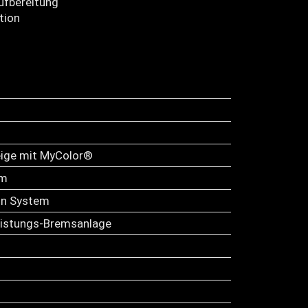
ufbereitung
tion
zeige mit MyColor®
em
on System
istungs-Bremsanlage