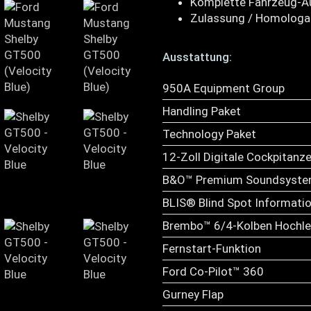
Komplette Fahrzeug-A
Zulassung / Homologa
Ausstattung:
950A Equipment Group
Handling Paket
Technology Paket
12-Zoll Digitale Cockpitan
B&O™ Premium Soundsyst
BLIS® Blind Spot Informati
Brembo™ 6/4-Kolben Hochle
Fernstart-Funktion
Ford Co-Pilot™ 360
Gurney Flap