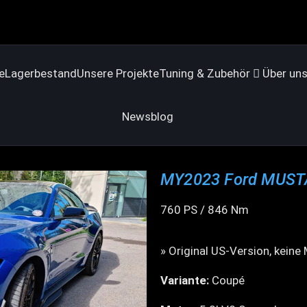
e
Lagerbestand
Unsere Projekte
Tuning & Zubehör
Über un
Newsblog
MY2023 Ford MUST
760 PS / 846 Nm
» Original US-Version, keine
Variante:
Coupé