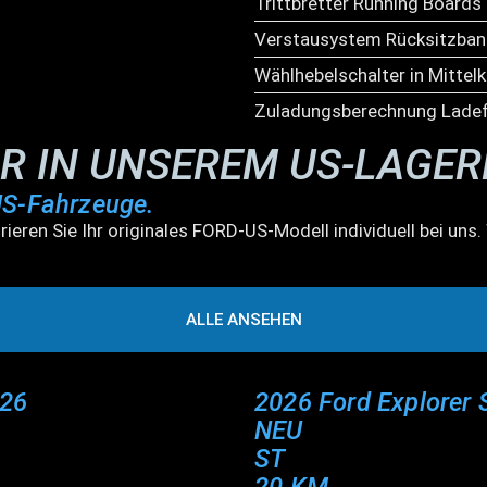
Trittbretter Running Boards
Verstausystem Rücksitzban
Wählhebelschalter in Mittel
Zuladungsberechnung Ladef
AR IN UNSEREM US-LAGE
US-Fahrzeuge.
rieren Sie Ihr originales FORD-US-Modell individuell bei un
ALLE ANSEHEN
026
2026 Ford Explorer 
NEU
ST