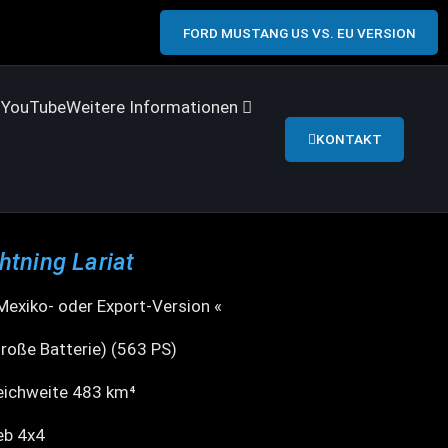
FORD MUSTANG US VS. EU VERSION
s
YouTube
Weitere Informationen
KONTAKT
htning Lariat
 Mexiko- oder Export-Version «
roße Batterie) (563 PS)
eichweite 483 km⁴
eb 4x4