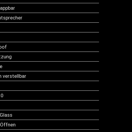
lappbar
tsprecher
oof
tzung
le
h verstellbar
.0
 Glass
 Öffnen