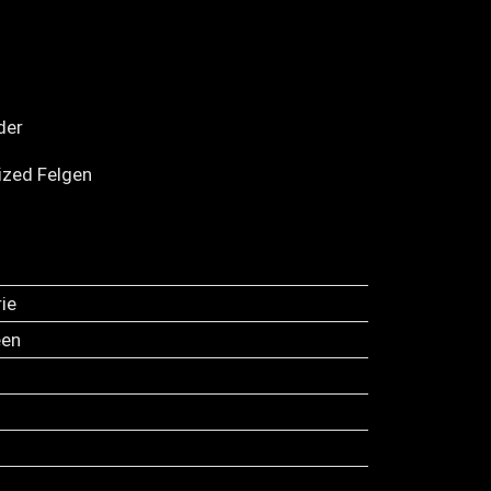
der
ized Felgen
ie
een