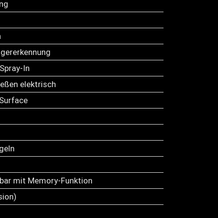
ung
n
ngererkennung
Spray-In
eßen elektrisch
Surface
geln
llbar mit Memory-Funktion
sion)