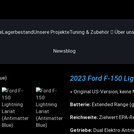
e
Lagerbestand
Unsere Projekte
Tuning & Zubehör
Über un
Newsblog
2023 Ford F-150 Lig
» Original US-Version, keine
Batterie:
Extended Range (g
Reichweite:
Zielwert EPA-R
Getriebe:
Dual Elektro Antri