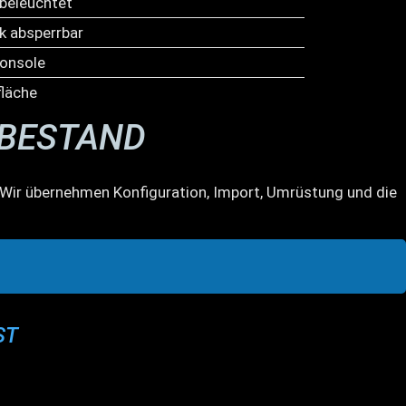
 beleuchtet
k absperrbar
konsole
läche
RBESTAND
s. Wir übernehmen Konfiguration, Import, Umrüstung und die
ST