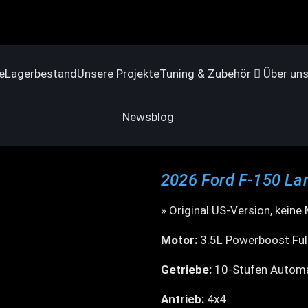
e
Lagerbestand
Unsere Projekte
Tuning & Zubehör
Über un
Newsblog
2026 Ford F-150 Lar
» Original US-Version, keine
Motor:
3.5L Powerboost Ful
Getriebe:
10-Stufen Automa
Antrieb:
4x4