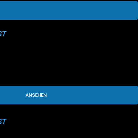
ST
ANSEHEN
ST