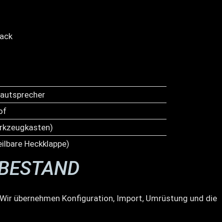
lack
autsprecher
of
rkzeugkasten)
eilbare Heckklappe)
RBESTAND
s. Wir übernehmen Konfiguration, Import, Umrüstung und die