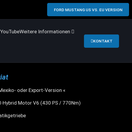
FORD MUSTANG US VS. EU VERSION
s
YouTube
Weitere Informationen
KONTAKT
iat
 Mexiko- oder Export-Version «
l-Hybrid Motor V6 (430 PS / 770Nm)
tikgetriebe