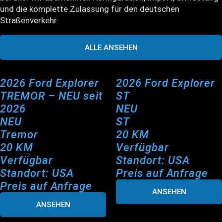
und die komplette Zulassung für den deutschen
Straßenverkehr.
ALLE ANSEHEN
2026 Ford Explorer
2026 Ford Explorer
TREMOR – NEU seit
ST
2026
NEU
NEU
ST
Tremor
20 KM
20 KM
Verfügbar
Verfügbar
Standort: USA
Standort: USA
Preis auf Anfrage
Preis auf Anfrage
ANSEHEN
ANSEHEN